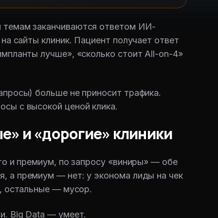
м темам заканчиваются ответом ИИ-
 на сайты клиник. Пациент получает ответ
импланты лучше», «сколько стоит All-on-4»
апросы) больше не приносит трафика.
осы с высокой ценой клика.
ые» и «дорогие» клиники
то и премиум, по запросу «виниры» — обе
, а премиум — нет: у эконома лиды на чек
., остальные — мусор.
. Big Data — умеет.