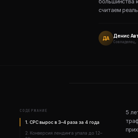
большинства к
считаем реаль
Денис Ав
ДА
Совладелец
,
СОДЕРЖАНИЕ
5 ле
траф
1. CPC вырос в 3–4 раза за 4 года
прих
2. Конверсия лендинга упала до 1.2–