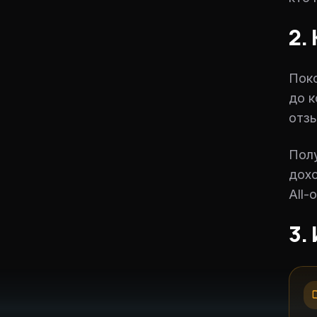
2.
Поко
до к
отзы
Полу
дохо
All-
3.