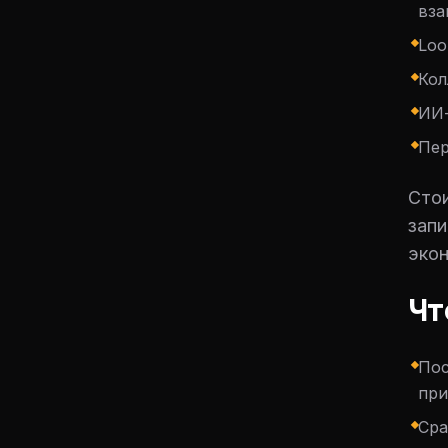
вза
Loo
Кол
ИИ-
Пер
Стои
запи
экон
Чт
Пос
при
Сра