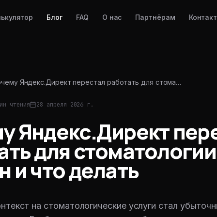
лькулятор
Блог
FAQ
О нас
Партнёрам
Контак
чему Яндекс.Директ перестал работать для стома…
ин чтения
28 апреля 2026 г.
у Яндекс.Директ пер
ать для стоматологии:
н и что делать
онтекст на стоматологические услуги стал убыточ