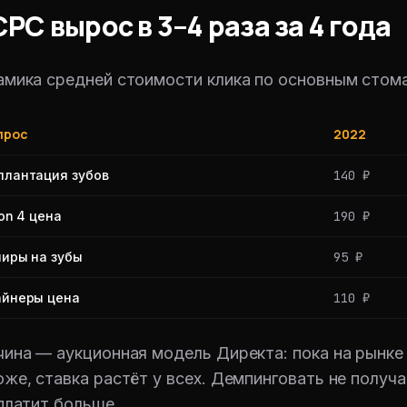
 CPC вырос в 3–4 раза за 4 года
мика средней стоимости клика по основным стом
прос
2022
плантация зубов
140 ₽
 on 4 цена
190 ₽
ниры на зубы
95 ₽
айнеры цена
110 ₽
ина — аукционная модель Директа: пока на рынке 
же, ставка растёт у всех. Демпинговать не получ
платит больше.