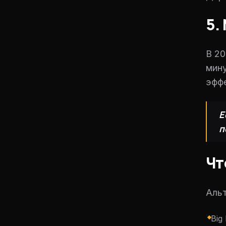
5.
В 20
мину
эффе
Е
п
Чт
Альт
Big