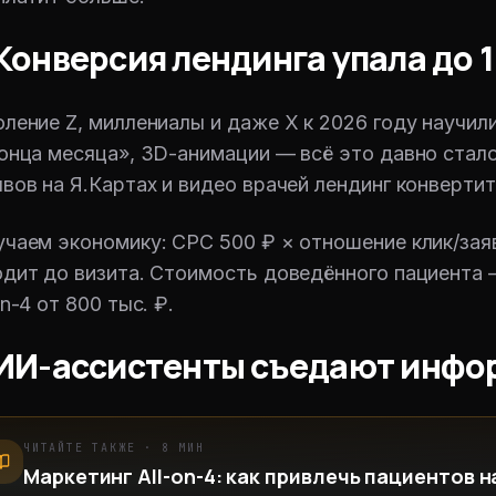
 Конверсия лендинга упала до 
ление Z, миллениалы и даже X к 2026 году научили
онца месяца», 3D-анимации — всё это давно стало
вов на Я.Картах и видео врачей лендинг конвертит
чаем экономику: CPC 500 ₽ × отношение клик/заяв
дит до визита. Стоимость доведённого пациента 
on-4 от 800 тыс. ₽.
 ИИ-ассистенты съедают инф
ЧИТАЙТЕ ТАКЖЕ ·
8
МИН
Маркетинг All-on-4: как привлечь пациентов н