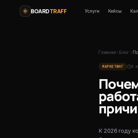
Перейти к содержимому
BOARD
TRAFF
Услуги
Кейсы
Ка
Главная
Блог
По
МАРКЕТИНГ
8
м
Почем
работ
причи
К 2026 году к