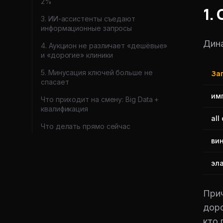
2%
1.
3. ИИ-ассистенты съедают
информационные запросы
Дина
4. Аукцион не различает «дешёвые»
и «дорогие» клиники
5. Минусация ключей больше не
За
спасает
им
Что приходит на смену: Big Data +
квалификация
all
Что делать прямо сейчас
ви
эл
Прич
доро
кто 