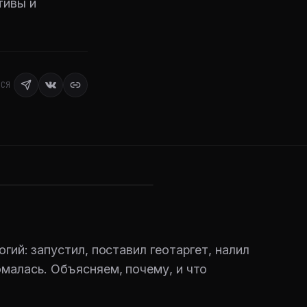
тивы и
ЬСЯ
гий: запустил, поставил геотаргет, налил
малась. Объясняем, почему, и что