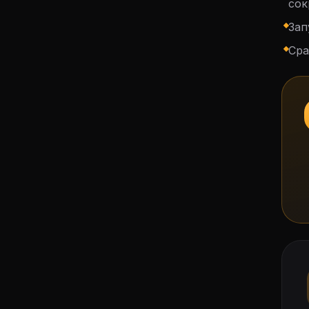
сок
Зап
Сра