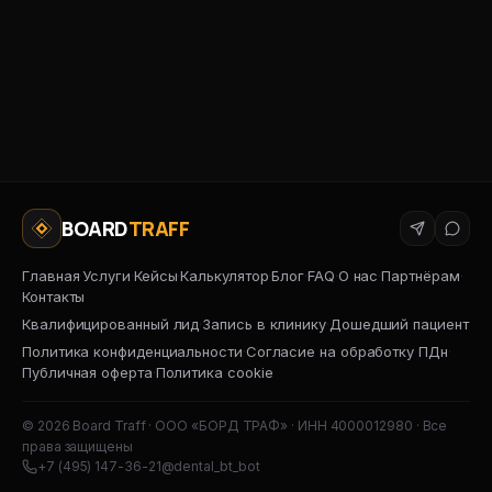
15 минут
BOARD
TRAFF
Главная
·
Услуги
·
Кейсы
·
Калькулятор
·
Блог
·
FAQ
·
О нас
·
Партнёрам
·
Контакты
Квалифицированный лид
·
Запись в клинику
·
Дошедший пациент
Политика конфиденциальности
·
Согласие на обработку ПДн
·
Публичная оферта
·
Политика cookie
© 2026 Board Traff · ООО «БОРД ТРАФ» · ИНН 4000012980 · Все
права защищены
+10 лидов в подарок
+7 (495) 147-36-21
@dental_bt_bot
при первом запуске