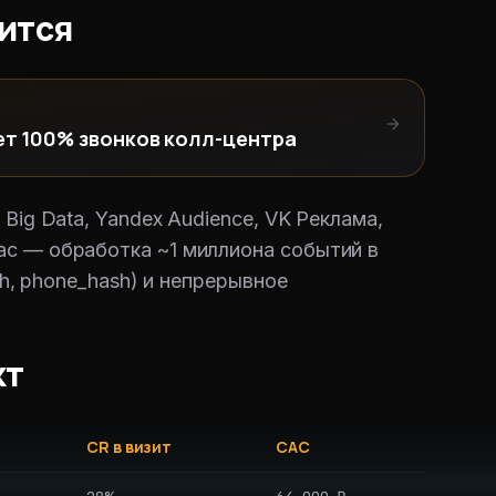
тится
ет 100% звонков колл-центра
Big Data, Yandex Audience, VK Реклама,
ас — обработка ~1 миллиона событий в
sh, phone_hash) и непрерывное
кт
CR в визит
CAC