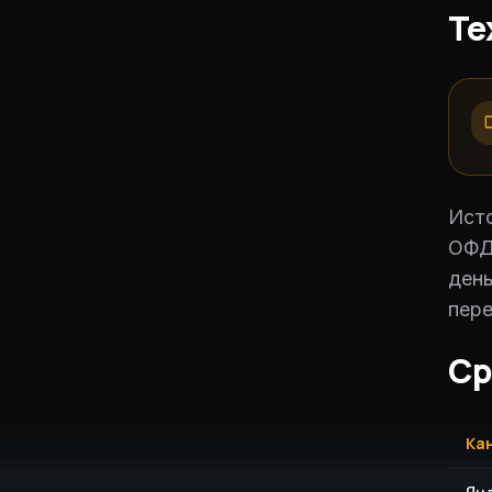
Те
Исто
ОФД-
день
пере
Ср
Ка