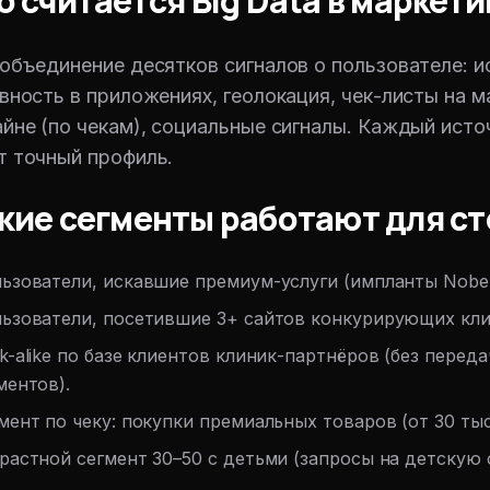
о считается Big Data в маркети
объединение десятков сигналов о пользователе: и
вность в приложениях, геолокация, чек-листы на м
йне (по чекам), социальные сигналы. Каждый ист
 точный профиль.
кие сегменты работают для с
ьзователи, искавшие премиум-услуги (импланты Nobel
ьзователи, посетившие 3+ сайтов конкурирующих кли
k-alike по базе клиентов клиник-партнёров (без перед
ментов).
мент по чеку: покупки премиальных товаров (от 30 тыс
растной сегмент 30–50 с детьми (запросы на детскую