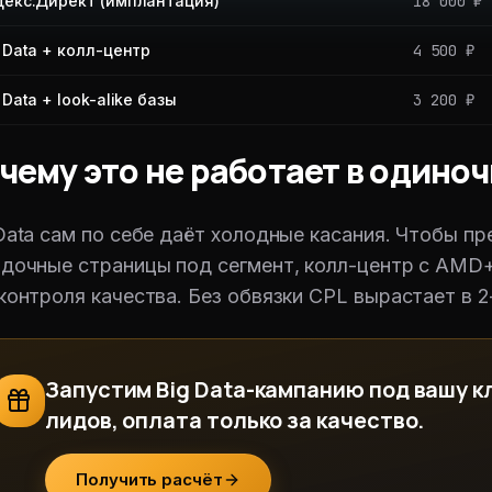
декс.Директ (имплантация)
18 000 ₽
 Data + колл-центр
4 500 ₽
 Data + look-alike базы
3 200 ₽
чему это не работает в одиноч
Data сам по себе даёт холодные касания. Чтобы пре
дочные страницы под сегмент, колл-центр с AMD+
контроля качества. Без обвязки CPL вырастает в 2
Запустим Big Data-кампанию под вашу к
лидов, оплата только за качество.
Получить расчёт