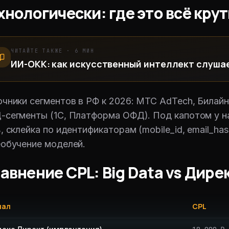
хнологически: где это всё кру
ЧИТАЙТЕ ТАКЖЕ ·
6
МИН
ИИ-ОКК: как искусственный интеллект слуша
чники сегментов в РФ к 2026: МТС AdTech, Билайн 
сегменты (1С, Платформа ОФД). Под капотом у н
, склейка по идентификаторам (mobile_id, email_ha
обучение моделей.
авнение CPL: Big Data vs Дире
нал
CPL