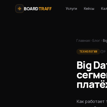
Перейти к содержимому
BOARD
TRAFF
Услуги
Кейсы
Ка
Главная
Блог
Bi
ТЕХНОЛОГИИ
9
Big Da
сегме
платё
Как работает 