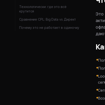
Чт
Технологически: где это всё
крутится
Это 
Сравнение CPL: Big Data vs Директ
акти
офла
Почему это не работает в одиночку
дают
Ка
Пол
Пол
Loo
сег
Сег
Воз