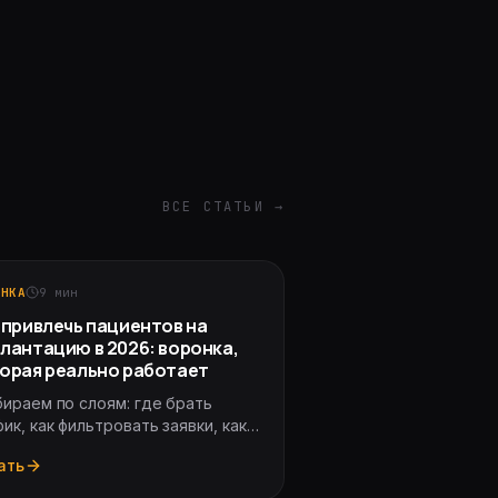
ВСЕ СТАТЬИ →
ОНКА
9
мин
 привлечь пациентов на
лантацию в 2026: воронка,
орая реально работает
бираем по слоям: где брать
ик, как фильтровать заявки, как
одить до прайса и почему 70%
ать
ник теряют дорогие услуги на
пе колл-центра.