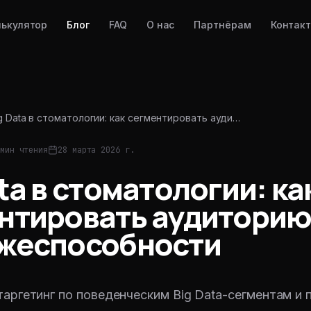
лькулятор
Блог
FAQ
О нас
Партнёрам
Контак
g Data в стоматологии: как сегментировать ауди…
мин чтения
28 марта 2026 г.
ta в стоматологии: ка
нтировать аудиторию
жеспособности
таргетинг по поведенческим Big Data-сегментам и 