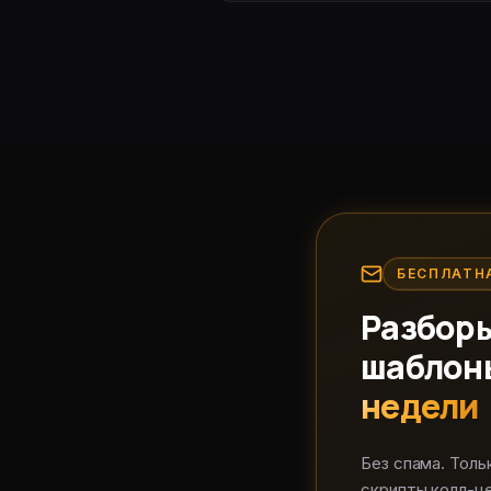
БЕСПЛАТН
Разборы
шаблон
недели
Без спама. Толь
скрипты колл-ц