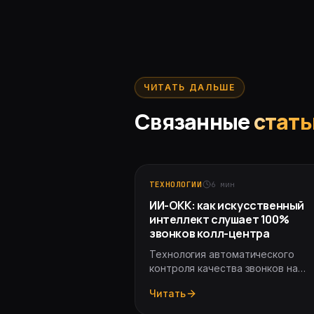
ЧИТАТЬ ДАЛЬШЕ
Связанные
стать
ТЕХНОЛОГИИ
6
мин
ИИ-ОКК: как искусственный
интеллект слушает 100%
звонков колл-центра
Технология автоматического
контроля качества звонков на
основе LLM. Как работает, что
Читать
замеряет, и почему это убирает
90% брака в лидах.