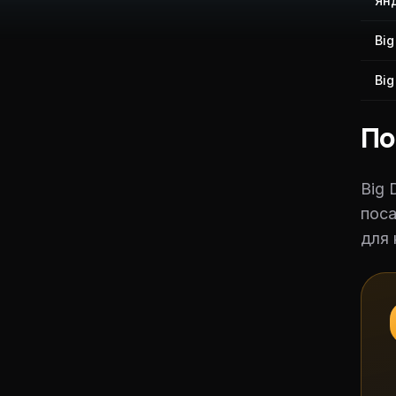
Ян
Big
Big
По
Big 
поса
для 