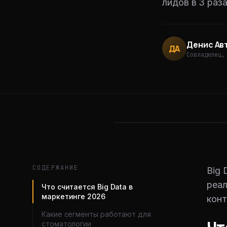
лидов в 3 раз
Денис Ав
ДА
Совладелец
,
СОДЕРЖАНИЕ
Big 
реал
Что считается Big Data в
маркетинге 2026
конт
Какие сегменты работают для
стоматологии