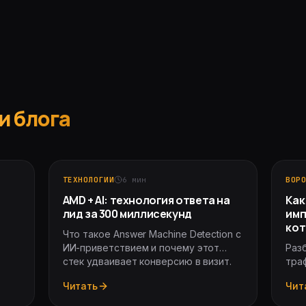
и блога
ТЕХНОЛОГИИ
6
мин
ВОР
AMD + AI: технология ответа на
Как
лид за 300 миллисекунд
имп
кот
Что такое Answer Machine Detection с
ИИ-приветствием и почему этот
Раз
стек удваивает конверсию в визит.
траф
дов
Читать
Чит
кли
эта