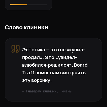
Слово клиники
Эстетика — это не «купил-
продал». Это «увидел-
влюбился-решился». Board
Traff помог нам выстроить
эту воронку.
— Главврач клиники,
Тюмень