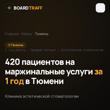
Перейти к содержимому
BOARD
TRAFF
Главная
Кейсы
Тюмень
Тюмень
1 год
работы ·
Средний
сегмент ·
Эстетическая стоматология
420
пациентов на
маржинальные услуги
за
1 год
в
Тюмени
Клиника эстетической стоматологии