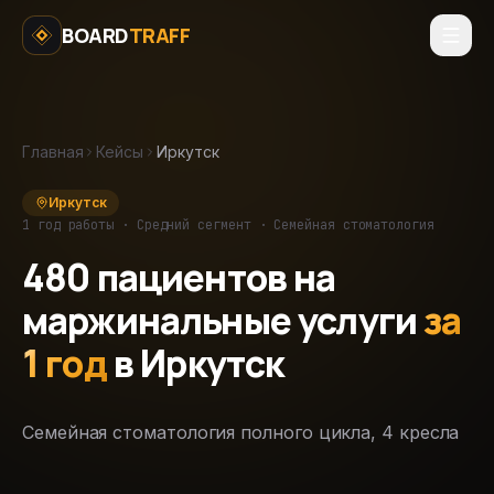
Перейти к содержимому
BOARD
TRAFF
Главная
Кейсы
Иркутск
Иркутск
1 год
работы ·
Средний
сегмент ·
Семейная стоматология
480
пациентов на
маржинальные услуги
за
1 год
в
Иркутск
Семейная стоматология полного цикла, 4 кресла