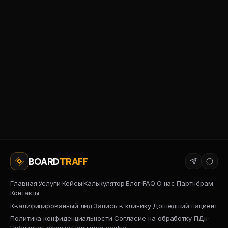
15 минут
BOARD
TRAFF
Главная
·
Услуги
·
Кейсы
·
Калькулятор
·
Блог
·
FAQ
·
О нас
·
Партнёрам
·
Контакты
Квалифицированный лид
·
Запись в клинику
·
Дошедший пациент
Политика конфиденциальности
·
Согласие на обработку ПДн
·
Публичная оферта
·
Политика cookie